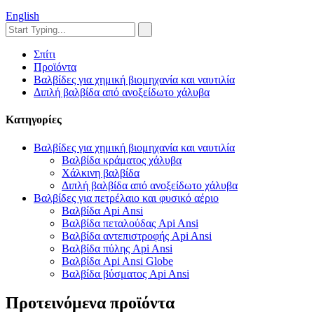
English
Σπίτι
Προϊόντα
Βαλβίδες για χημική βιομηχανία και ναυτιλία
Διπλή βαλβίδα από ανοξείδωτο χάλυβα
Κατηγορίες
Βαλβίδες για χημική βιομηχανία και ναυτιλία
Βαλβίδα κράματος χάλυβα
Χάλκινη βαλβίδα
Διπλή βαλβίδα από ανοξείδωτο χάλυβα
Βαλβίδες για πετρέλαιο και φυσικό αέριο
Βαλβίδα Api Ansi
Βαλβίδα πεταλούδας Api Ansi
Βαλβίδα αντεπιστροφής Api Ansi
Βαλβίδα πύλης Api Ansi
Βαλβίδα Api Ansi Globe
Βαλβίδα βύσματος Api Ansi
Προτεινόμενα προϊόντα