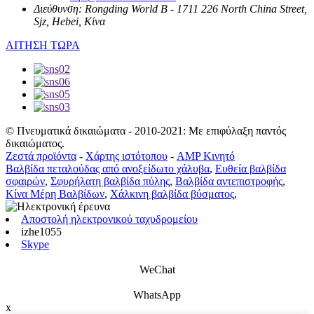
Διεύθυνση:
Rongding World B - 1711 226 North China Street,
Sjz, Hebei, Κίνα
ΑΙΤΗΣΗ ΤΩΡΑ
© Πνευματικά δικαιώματα - 2010-2021: Με επιφύλαξη παντός
δικαιώματος.
Ζεστά προϊόντα
-
Χάρτης ιστότοπου
-
AMP Κινητό
Βαλβίδα πεταλούδας από ανοξείδωτο χάλυβα
,
Ευθεία βαλβίδα
σφαιρών
,
Σφυρήλατη βαλβίδα πύλης
,
Βαλβίδα αντεπιστροφής
,
Κίνα Μέρη Βαλβίδων
,
Χάλκινη βαλβίδα βύσματος
,
Αποστολή ηλεκτρονικού ταχυδρομείου
izhe1055
Skype
WeChat
WhatsApp
x