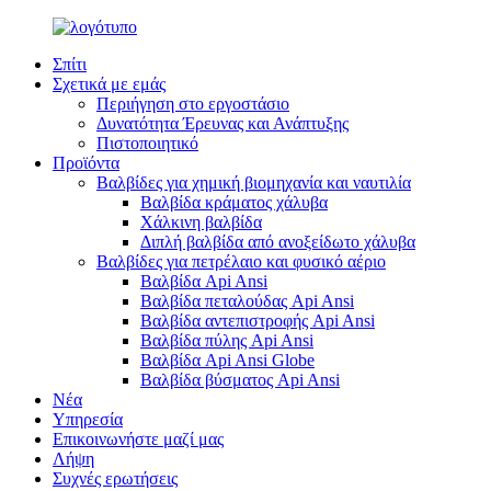
Σπίτι
Σχετικά με εμάς
Περιήγηση στο εργοστάσιο
Δυνατότητα Έρευνας και Ανάπτυξης
Πιστοποιητικό
Προϊόντα
Βαλβίδες για χημική βιομηχανία και ναυτιλία
Βαλβίδα κράματος χάλυβα
Χάλκινη βαλβίδα
Διπλή βαλβίδα από ανοξείδωτο χάλυβα
Βαλβίδες για πετρέλαιο και φυσικό αέριο
Βαλβίδα Api Ansi
Βαλβίδα πεταλούδας Api Ansi
Βαλβίδα αντεπιστροφής Api Ansi
Βαλβίδα πύλης Api Ansi
Βαλβίδα Api Ansi Globe
Βαλβίδα βύσματος Api Ansi
Νέα
Υπηρεσία
Επικοινωνήστε μαζί μας
Λήψη
Συχνές ερωτήσεις