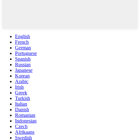
English
French
German
Portuguese
Spanish
Russian
Japanese
Korean
Arabic
Irish
Greek
Turkish
Italian
Danish
Romanian
Indonesian
Czech
Afrikaans
Swedish