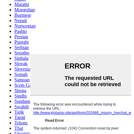
Marathi
Mongolian
Burmese
Nepali
Norwegian
Pashto
Persian
Punjabi
Serbian
Sesotho
Sinhala
Slovak
Slovenian
Somali
Samoan
Scots Gaelic
Shona
Sindhi
Sundanese
Swahili
Tajik
Tamil
Telugu
Thai
Ukrainian